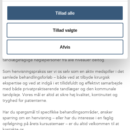
Et centralt tema i år var desuden den offentlige tandplejes rolle og
Tillad alle
behovet for øget dialog og koordination mellem kommunal
tandpleje, henvisningspraksis og specialtandlæger. I takt med, at
flere patienter henvises til avanceret behandling – særligt børn og
Tillad valgte
unge med kirurgiske behov samt ældre patienter med komplekse
protetiske løsninger – vokser behovet for fælles
behandlingsstrategier, klare kommunikationsgange og en gensidig
Afvis
forståelse for arbejdsgange og rammevilkår i sektorerne. Årskurset
bidrog her med konstruktive oplæg og paneldiskussioner, hvor
tandlægefaglige nøglepersoner fra alle niveauer deltog.
Som henvisningspraksis ser vi os selv som en aktiv medspiller i det
samlede behandlingsforløb – både ved at tilbyde kirurgisk
ekspertise og ved at indgå i et tillidsfuldt og effektivt samarbejde
med både privatpraktiserende tandlæger og den kommunale
tandpleje. Vores mål er altid at sikre høj kvalitet, kontinuitet og
tryghed for patienterne.
Har du spørgsmål til specifikke behandlingsområder, ønsker
sparring om en henvisning – eller har du interesse i en faglig
opfølgning på årets kursustemaer – er du altid velkommen til at
kontakte os.