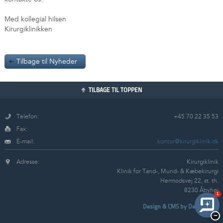
Med kollegial hilsen
Kirurgiklinikken
Tilbage til Nyheder
TILBAGE TIL TOPPEN
Telefon:
+45 70 22 35 53
Fax:
E-mail:
kontor@kirurgiklinik.dk
Adresse:
Kirurgiklinik
Klinik for Tand-, Mund- & Kæbekirurgi
Hermodsvej 22, st. th.
8230 Åbyhøj
1
Design & CMS by
Designboks
−