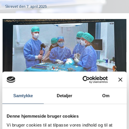
Skrevet den 7. april 2025
Samtykke
Detaljer
Om
Sidst i marts, deltog vi i Tandlægeforeningens årskursus 2025, et
fagligt samlingspunkt der i år i særlig grad betonede tværfagligt
samarbejde, nyeste evidensbaserede behandlingstilgange og den
voksende betydning af sammenhæng mellem offentlig og privat
Denne hjemmeside bruger cookies
tandpleje. Vi deltog med stort engagement, og vil gerne
Vi bruger cookies til at tilpasse vores indhold og til at
videreformidle den faglige aktualitet og relevans, som prægede